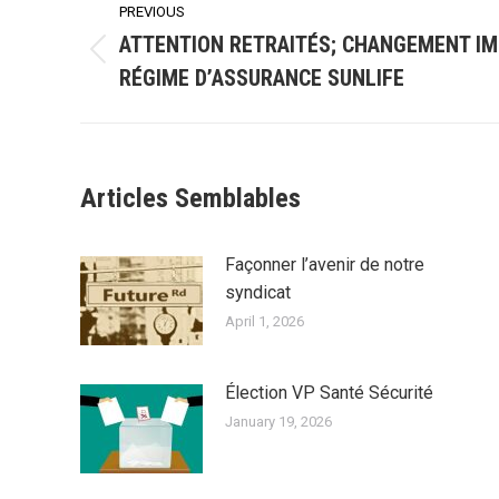
PREVIOUS
navigation
ATTENTION RETRAITÉS; CHANGEMENT I
Previous
RÉGIME D’ASSURANCE SUNLIFE
post:
Articles Semblables
Façonner l’avenir de notre
syndicat
April 1, 2026
Élection VP Santé Sécurité
January 19, 2026