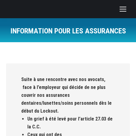
INFORMATION POUR LES ASSURANCES
You are here:
ONS
Suite à une rencontre avec nos avocats,
face à l’employeur qui décide de ne plus
couvrir nos assurances
dentaires/lunettes/soins personnels dès le
début du Lockout.
Un grief à été levé pour l’article 27.03 de
la C.C.
Ceux qui ont des